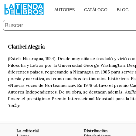
AUTORES
CATÁLOGO
BLOG
Claribel Alegría
(Estelí, Nicaragua, 1924). Desde muy niña se trasladó y vivió con
Filosofía y Letras por la Universidad George Washington. Des
diferentes países, regresando a Nicaragua en 1985 para servir d
poesía y narrativa, así como muchos testimonios históricos. E
«Nuevas voces de Norteamérica». En 1978 obtuvo el premio Casa
Autores Independientes. De su obra, se destacan además,
Anill
Posee el prestigioso Premio Internacional Neustadt para la lit
Today
.
La editorial
Distribución