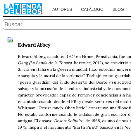
AUTORES
CATÁLOGO
BLOG
Edward Abbey
Edward Abbey, nacido en 1927 en Home, Pensilvania, fue un
Gang (La Banda de la Tenaza
, Berenice, 2012), se convirti
Sirvió en Italia en la guerra mundial, hizo estudios unive
Anarquía y la moral de la violencia". Trabajó como guardab
“perro guardián” del árido desierto del Oeste y su actitud d
salvaje y la intrusión de la cultura industrial y de consu
carácter provocador capaz de remover conciencias sin ha
encantado cuando desde el FBI y desde sectores del ecolog
Whitman, “Resist much. Obey little”, construyó una filosofí
No estaba conforme cuando le tildaban de gran escritor de
antigua. El ensayo
Desert Solitaire
, de 1968, es uno de sus
1975, inspiró el movimiento "Earth First!", basado en la "