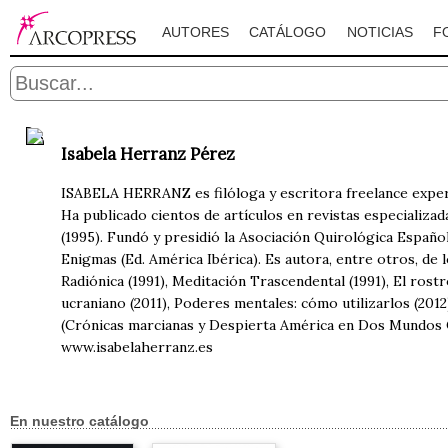
AUTORES
CATÁLOGO
NOTICIAS
F
Isabela Herranz Pérez
ISABELA HERRANZ es filóloga y escritora freelance expert
Ha publicado cientos de artículos en revistas especializa
(1995). Fundó y presidió la Asociación Quirológica Español
Enigmas (Ed. América Ibérica). Es autora, entre otros, de l
Radiónica (1991), Meditación Trascendental (1991), El rostr
ucraniano (2011), Poderes mentales: cómo utilizarlos (2012
(Crónicas marcianas y Despierta América en Dos Mundos C
www.isabelaherranz.es
En nuestro catálogo