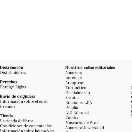
Distribución
Nuestros sellos editoriales
Distribuidores
Almuzara
Berenice
Derechos
Arcopress
Foreign Rights
Toromítico
Guadalmazán
Envío de originales
Sekotia
Información sobre el envío
Ediciones LEA
Premios
Pinolia
LID Editorial
Tienda
Cántico
La tienda de libros
Mascarón de Proa
Condiciones de contratación
AlmuzaraUniversidad
Información sobre las cookies