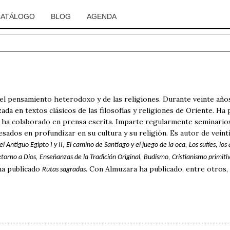
CATÁLOGO
BLOG
AGENDA
l pensamiento heterodoxo y de las religiones. Durante veinte años
zada en textos clásicos de las filosofías y religiones de Oriente. Ha
y ha colaborado en prensa escrita. Imparte regularmente seminario
esados en profundizar en su cultura y su religión. Es autor de veint
,
,
 Antiguo Egipto I y II
El camino de Santiago y el juego de la oca
Los sufíes, lo
,
,
,
retorno a Dios
Enseñanzas de la Tradición Original
Budismo
Cristianismo primiti
ha publicado
. Con Almuzara ha publicado, entre otros,
Rutas sagradas