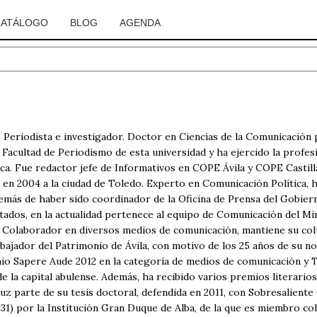
CATÁLOGO
BLOG
AGENDA
. Periodista e investigador. Doctor en Ciencias de la Comunicación 
Facultad de Periodismo de esta universidad y ha ejercido la profesió
ca. Fue redactor jefe de Informativos en COPE Ávila y COPE Castil
ia en 2004 a la ciudad de Toledo. Experto en Comunicación Política,
demás de haber sido coordinador de la Oficina de Prensa del Gobier
ados, en la actualidad pertenece al equipo de Comunicación del Min
 Colaborador en diversos medios de comunicación, mantiene su col
Embajador del Patrimonio de Ávila, con motivo de los 25 años de s
io Sapere Aude 2012 en la categoría de medios de comunicación y T
 la capital abulense. Además, ha recibido varios premios literarios 
 luz parte de su tesis doctoral, defendida en 2011, con Sobresalien
1931) por la Institución Gran Duque de Alba, de la que es miembro c