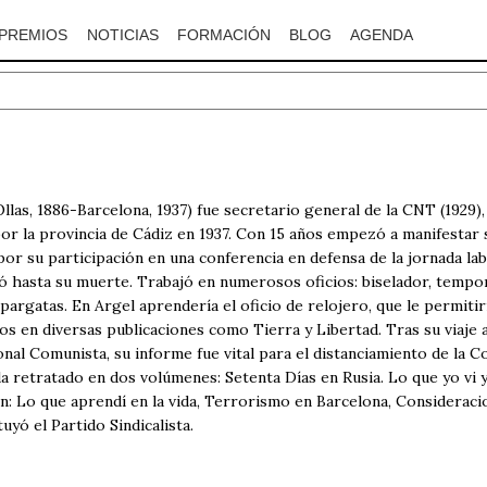
PREMIOS
NOTICIAS
FORMACIÓN
BLOG
AGENDA
las, 1886-Barcelona, 1937) fue secretario general de la CNT (1929), 
r la provincia de Cádiz en 1937. Con 15 años empezó a manifestar su 
 por su participación en una conferencia en defensa de la jornada l
só hasta su muerte. Trabajó en numerosos oficios: biselador, tempo
pargatas. En Argel aprendería el oficio de relojero, que le permiti
os en diversas publicaciones como Tierra y Libertad. Tras su viaje a
onal Comunista, su informe fue vital para el distanciamiento de la 
da retratado en dos volúmenes: Setenta Días en Rusia. Lo que yo vi 
n: Lo que aprendí en la vida, Terrorismo en Barcelona, Consideracion
uyó el Partido Sindicalista.