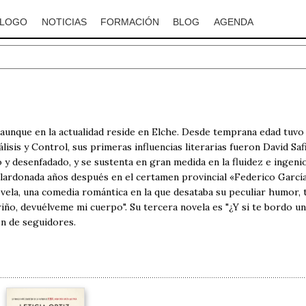
ÁLOGO
NOTICIAS
FORMACIÓN
BLOG
AGENDA
unque en la actualidad reside en Elche. Desde temprana edad tuvo d
álisis y Control, sus primeras influencias literarias fueron David 
o y desenfadado, y se sustenta en gran medida en la fluidez e ingen
alardonada años después en el certamen provincial «Federico García
vela, una comedia romántica en la que desataba su peculiar humor, t
iño, devuélveme mi cuerpo". Su tercera novela es "¿Y si te bordo un 
n de seguidores.