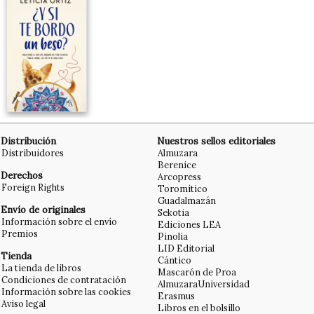
Distribución
Nuestros sellos editoriales
Distribuidores
Almuzara
Berenice
Derechos
Arcopress
Foreign Rights
Toromítico
Guadalmazán
Envío de originales
Sekotia
Información sobre el envío
Ediciones LEA
Premios
Pinolia
LID Editorial
Tienda
Cántico
La tienda de libros
Mascarón de Proa
Condiciones de contratación
AlmuzaraUniversidad
Información sobre las cookies
Erasmus
Aviso legal
Libros en el bolsillo