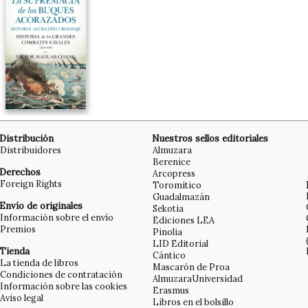
Distribución
Nuestros sellos editoriales
Distribuidores
Almuzara
Berenice
Derechos
Arcopress
Foreign Rights
Toromítico
Guadalmazán
Envío de originales
Sekotia
Información sobre el envío
Ediciones LEA
Premios
Pinolia
LID Editorial
Tienda
Cántico
La tienda de libros
Mascarón de Proa
Condiciones de contratación
AlmuzaraUniversidad
Información sobre las cookies
Erasmus
Aviso legal
Libros en el bolsillo