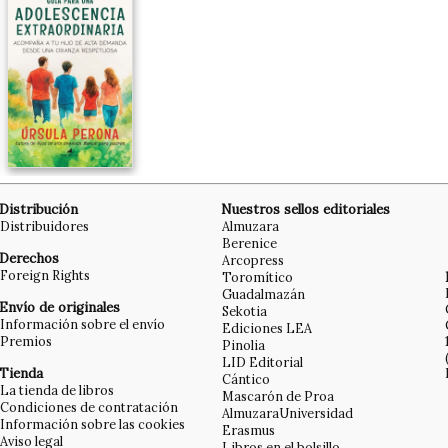
Distribución
Nuestros sellos editoriales
Distribuidores
Almuzara
Berenice
Derechos
Arcopress
Foreign Rights
Toromítico
Guadalmazán
Envío de originales
Sekotia
Información sobre el envío
Ediciones LEA
Premios
Pinolia
LID Editorial
Tienda
Cántico
La tienda de libros
Mascarón de Proa
Condiciones de contratación
AlmuzaraUniversidad
Información sobre las cookies
Erasmus
Aviso legal
Libros en el bolsillo