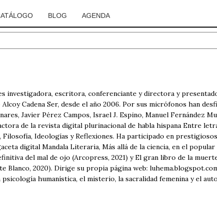
CATÁLOGO
BLOG
AGENDA
s investigadora, escritora, conferenciante y directora y presenta
 Alcoy Cadena Ser, desde el año 2006. Por sus micrófonos han desfil
Linares, Javier Pérez Campos, Israel J. Espino, Manuel Fernández M
ora de la revista digital plurinacional de habla hispana Entre letra
 Filosofía, Ideologías y Reflexiones. Ha participado en prestigios
gaceta digital Mandala Literaria, Más allá de la ciencia, en el popu
initiva del mal de ojo (Arcopress, 2021) y El gran libro de la muert
te Blanco, 2020). Dirige su propia página web: luhema.blogspot.co
a psicología humanística, el misterio, la sacralidad femenina y el au