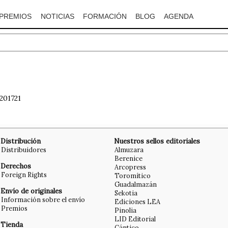
PREMIOS
NOTICIAS
FORMACIÓN
BLOG
AGENDA
201721
Distribución
Nuestros sellos editoriales
Distribuidores
Almuzara
Berenice
Derechos
Arcopress
Foreign Rights
Toromítico
Guadalmazán
Envío de originales
Sekotia
Información sobre el envío
Ediciones LEA
Premios
Pinolia
LID Editorial
Tienda
Cántico