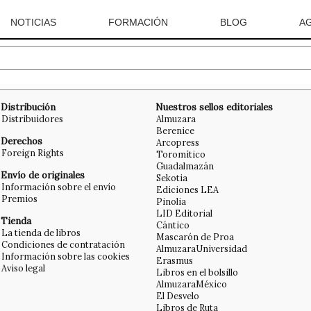
NOTICIAS
FORMACIÓN
BLOG
A
Distribución
Nuestros sellos editoriales
Distribuidores
Almuzara
Berenice
Derechos
Arcopress
Foreign Rights
Toromítico
Guadalmazán
Envío de originales
Sekotia
Información sobre el envío
Ediciones LEA
Premios
Pinolia
LID Editorial
Tienda
Cántico
La tienda de libros
Mascarón de Proa
Condiciones de contratación
AlmuzaraUniversidad
Información sobre las cookies
Erasmus
Aviso legal
Libros en el bolsillo
AlmuzaraMéxico
El Desvelo
Libros de Ruta