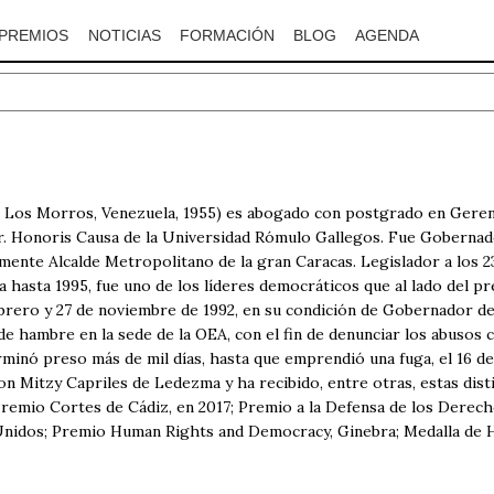
PREMIOS
NOTICIAS
FORMACIÓN
BLOG
AGENDA
os Morros, Venezuela, 1955) es abogado con postgrado en Gerenc
r. Honoris Causa de la Universidad Rómulo Gallegos. Fue Gobernado
ente Alcalde Metropolitano de la gran Caracas. Legislador a los 23
 hasta 1995, fue uno de los líderes democráticos que al lado del 
febrero y 27 de noviembre de 1992, en su condición de Gobernador de
 hambre en la sede de la OEA, con el fin de denunciar los abusos 
rminó preso más de mil días, hasta que emprendió una fuga, el 16 d
 con Mitzy Capriles de Ledezma y ha recibido, entre otras, estas di
Premio Cortes de Cádiz, en 2017; Premio a la Defensa de los Dere
Unidos; Premio Human Rights and Democracy, Ginebra; Medalla de H