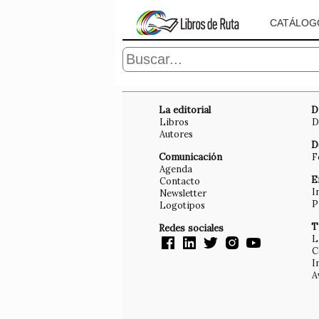
CATÁLOG
La editorial
D
Libros
D
Autores
D
Comunicación
F
Agenda
E
Contacto
I
Newsletter
P
Logotipos
T
Redes sociales
L
C
I
A