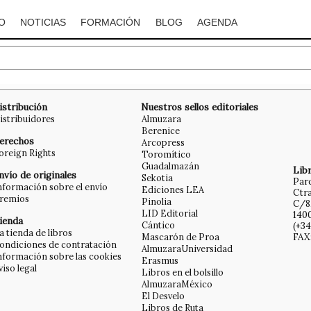
O
NOTICIAS
FORMACIÓN
BLOG
AGENDA
istribución
Nuestros sellos editoriales
istribuidores
Almuzara
Berenice
erechos
Arcopress
oreign Rights
Toromítico
Guadalmazán
Libr
nvío de originales
Sekotia
Par
nformación sobre el envío
Ediciones LEA
Ctra
remios
Pinolia
C/8
LID Editorial
140
ienda
Cántico
(+34
a tienda de libros
Mascarón de Proa
FAX:
ondiciones de contratación
AlmuzaraUniversidad
nformación sobre las cookies
Erasmus
viso legal
Libros en el bolsillo
AlmuzaraMéxico
El Desvelo
Libros de Ruta