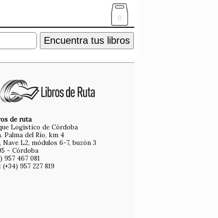
0
Encuentra tus libros
os de ruta
que Logístico de Córdoba
. Palma del Río, km 4
, Nave L2, módulos 6-7, buzón 3
05 - Córdoba
) 957 467 081
 (+34) 957 227 819