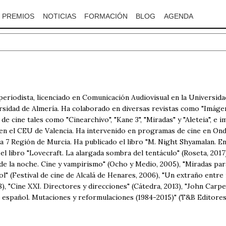
PREMIOS
NOTICIAS
FORMACIÓN
BLOG
AGENDA
eriodista, licenciado en Comunicación Audiovisual en la Universida
sidad de Almería. Ha colaborado en diversas revistas como "Imágenes
de cine tales como "Cinearchivo", "Kane 3", "Miradas" y "Aleteia", e 
 en el CEU de Valencia. Ha intervenido en programas de cine en On
a 7 Región de Murcia. Ha publicado el libro "M. Night Shyamalan. E
el libro "Lovecraft. La alargada sombra del tentáculo" (Roseta, 201
de la noche. Cine y vampirismo" (Ocho y Medio, 2005), "Miradas pa
ñol" (Festival de cine de Alcalá de Henares, 2006), "Un extraño entr
, "Cine XXI. Directores y direcciones" (Cátedra, 2013), "John Carpe
or español. Mutaciones y reformulaciones (1984-2015)" (T&B Editores,