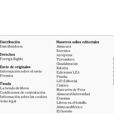
Distribución
Nuestros sellos editoriales
Distribuidores
Almuzara
Berenice
Derechos
Arcopress
Foreign Rights
Toromítico
Guadalmazán
Envío de originales
Sekotia
Información sobre el envío
Ediciones LEA
Premios
Pinolia
LID Editorial
Tienda
Cántico
La tienda de libros
Mascarón de Proa
Condiciones de contratación
AlmuzaraUniversidad
Información sobre las cookies
Erasmus
Aviso legal
Libros en el bolsillo
AlmuzaraMéxico
El Desvelo