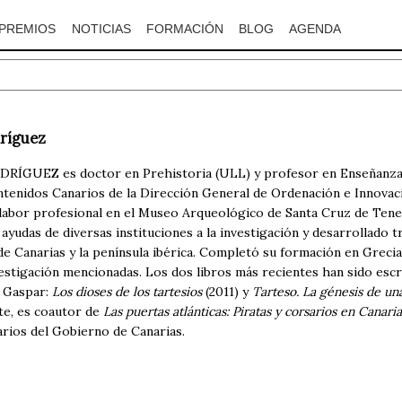
PREMIOS
NOTICIAS
FORMACIÓN
BLOG
AGENDA
ríguez
EZ es doctor en Prehistoria (ULL) y profesor en Enseñanza Se
enidos Canarios de la Dirección General de Ordenación e Innovac
 labor profesional en el Museo Arqueológico de Santa Cruz de Tene
 ayudas de diversas instituciones a la investigación y desarrollado
e Canarias y la península ibérica. Completó su formación en Grecia
nvestigación mencionadas. Los dos libros más recientes han sido esc
a Gaspar:
Los dioses de los tartesios
(2011) y
Tarteso. La génesis de una
te, es coautor de
Las puertas atlánticas: Piratas y corsarios en Canaria
rios del Gobierno de Canarias.