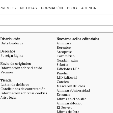
PREMIOS
NOTICIAS
FORMACIÓN
BLOG
AGENDA
Distribución
Nuestros sellos editoriales
Distribuidores
Almuzara
Berenice
Derechos
Arcopress
Foreign Rights
Toromítico
Guadalmazán
Envío de originales
Sekotia
Información sobre el envío
Ediciones LEA
Premios
Pinolia
LID Editorial
Tienda
Cántico
La tienda de libros
Mascarón de Proa
Condiciones de contratación
AlmuzaraUniversidad
Información sobre las cookies
Erasmus
Aviso legal
Libros en el bolsillo
AlmuzaraMéxico
El Desvelo
Libros de Ruta