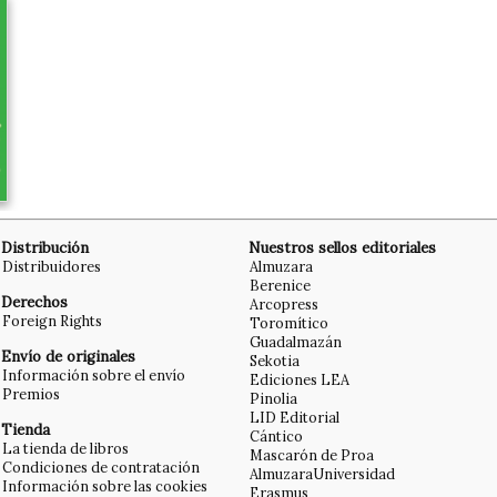
Distribución
Nuestros sellos editoriales
Distribuidores
Almuzara
Berenice
Derechos
Arcopress
Foreign Rights
Toromítico
Guadalmazán
Envío de originales
Sekotia
Información sobre el envío
Ediciones LEA
Premios
Pinolia
LID Editorial
Tienda
Cántico
La tienda de libros
Mascarón de Proa
Condiciones de contratación
AlmuzaraUniversidad
Información sobre las cookies
Erasmus