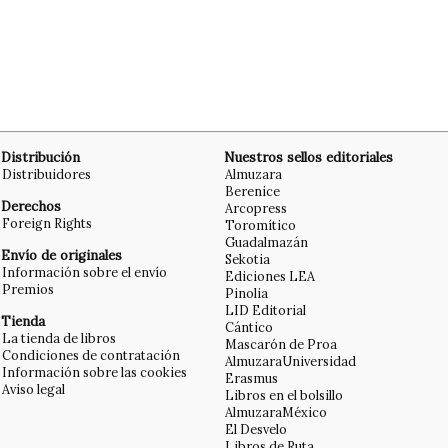
Distribución
Nuestros sellos editoriales
Distribuidores
Almuzara
Berenice
Derechos
Arcopress
Foreign Rights
Toromítico
Guadalmazán
Envío de originales
Sekotia
Información sobre el envío
Ediciones LEA
Premios
Pinolia
LID Editorial
Tienda
Cántico
La tienda de libros
Mascarón de Proa
Condiciones de contratación
AlmuzaraUniversidad
Información sobre las cookies
Erasmus
Aviso legal
Libros en el bolsillo
AlmuzaraMéxico
El Desvelo
Libros de Ruta