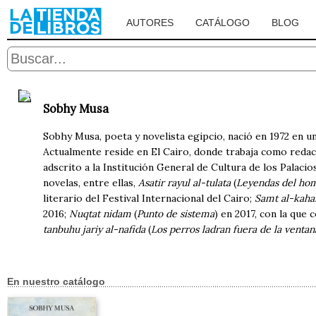
AUTORES
CATÁLOGO
BLOG
Sobhy Musa
Sobhy Musa, poeta y novelista egipcio, nació en 1972 en u
Actualmente reside en El Cairo, donde trabaja como redac
adscrito a la Institución General de Cultura de los Palacio
novelas, entre ellas,
Asatir rayul al-tulata
(
Leyendas del ho
literario del Festival Internacional del Cairo;
Samt al-kaha
2016;
Nuqtat nidam
(
Punto de sistema
) en 2017, con la que
tanbuhu jariy al-nafida
(
Los perros ladran fuera de la ventan
En nuestro catálogo