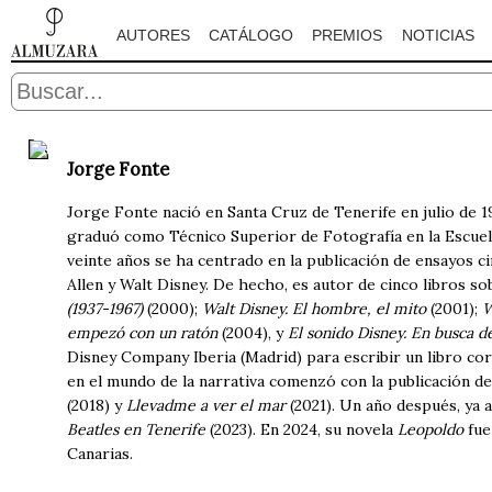
AUTORES
CATÁLOGO
PREMIOS
NOTICIAS
Jorge Fonte
Jorge Fonte nació en Santa Cruz de Tenerife en julio de 19
graduó como Técnico Superior de Fotografía en la Escuel
veinte años se ha centrado en la publicación de ensayos c
Allen y Walt Disney. De hecho, es autor de cinco libros 
(1937-1967)
(2000);
Walt Disney. El hombre, el mito
(2001);
W
empezó con un ratón
(2004), y
El sonido Disney. En busca d
Disney Company Iberia (Madrid) para escribir un libro cor
en el mundo de la narrativa comenzó con la publicación d
(2018) y
Llevadme a ver el mar
(2021). Un año después, ya a
Beatles en Tenerife
(2023). En 2024, su novela
Leopoldo
fue
Canarias.