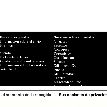
Envío de originales
Nuestros sellos editoriales
Información sobre el envío
Almuzara
Premios
Berenice
Arcopress
Tienda
Toromítico
La tienda de libros
Guadalmazán
Condiciones de contratación
Sekotia
Información sobre las cookies
Ediciones LEA
Aviso legal
Pinolia
LID Editorial
Cántico
Mascarón de Proa
AlmuzaraUniversidad
Erasmus
n el momento de la recogida
Libros en el bolsillo
Sus opciones de privacid
AlmuzaraMéxico
El Desvelo
Libros de Ruta