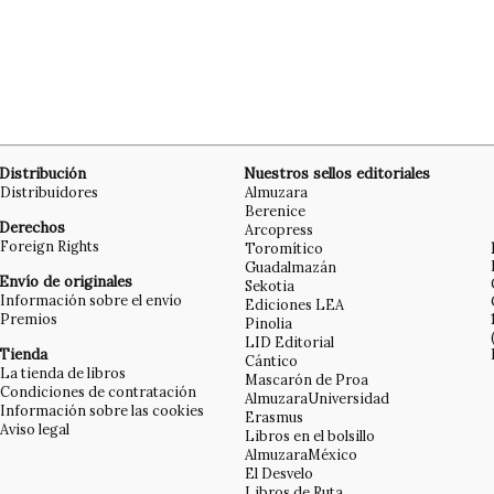
Distribución
Nuestros sellos editoriales
Distribuidores
Almuzara
Berenice
Derechos
Arcopress
Foreign Rights
Toromítico
Guadalmazán
Envío de originales
Sekotia
Información sobre el envío
Ediciones LEA
Premios
Pinolia
LID Editorial
Tienda
Cántico
La tienda de libros
Mascarón de Proa
Condiciones de contratación
AlmuzaraUniversidad
Información sobre las cookies
Erasmus
Aviso legal
Libros en el bolsillo
AlmuzaraMéxico
El Desvelo
Libros de Ruta