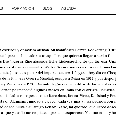
AS
FORMACIÓN
BLOG
AGENDA
un escritor y ensayista alemán. Su manifiesto Letzte Lockerung (Ult
ual para embaucadores (o aquellos que quieran llegar a serlo) fue 
 Die Tigerin. Eine absonderliche Liebesgechichte (La tigresa. Una 
nes eróticas y criminales. Walter Serner nació en el seno de una fam
emia (entonces parte del imperio austro-húngaro, hoy día en Chequ
o de la Primera Guerra Mundial, escapó a Suiza en 1914 y participó, 
a y París hasta 1920. Durante la guerra fue editor de las revistas v
Serner permaneció algunos meses en Italia con el artista Christian
rias ciudades europeas, como Barcelona, Berna, Viena, Karlsbad y Pra
ista en Alemania empezó a ejercer cada vez más y más presión con el
ió desde Suiza a su amigo Schad: "Ya sé, mi querido, que usted dese
ntra, que ya todo me empieza a parecer asqueroso. Y como no soy h