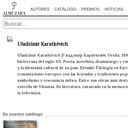
AUTORES
CATÁLOGO
PREMIOS
NOTICIAS
Uladzímir Karatkévich
Uladzímir Karatkévich (Уладзiмiр Караткевiч; Orsha, 1930
bielorrusa del siglo XX. Poeta, novelista, dramaturgo y en
y la identidad cultural de su país. Estudió Filología en Ki
romanticismo europeo con las leyendas y tradiciones popul
simbolismo y resonancia mítica. Entre sus obras más destaca
estrella de Vítautas. Su literatura, enraizada en la memoria
la televisión.
En nuestro catálogo