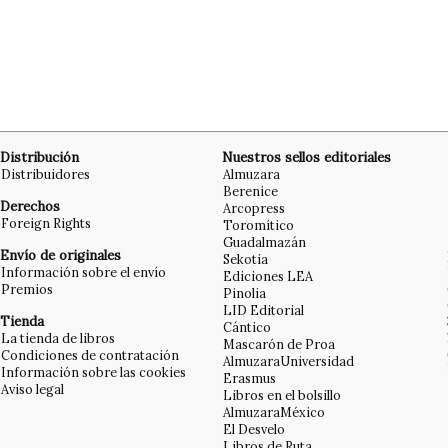
Distribución
Nuestros sellos editoriales
Distribuidores
Almuzara
Berenice
Derechos
Arcopress
Foreign Rights
Toromítico
Guadalmazán
Envío de originales
Sekotia
Información sobre el envío
Ediciones LEA
Premios
Pinolia
LID Editorial
Tienda
Cántico
La tienda de libros
Mascarón de Proa
Condiciones de contratación
AlmuzaraUniversidad
Información sobre las cookies
Erasmus
Aviso legal
Libros en el bolsillo
AlmuzaraMéxico
El Desvelo
Libros de Ruta