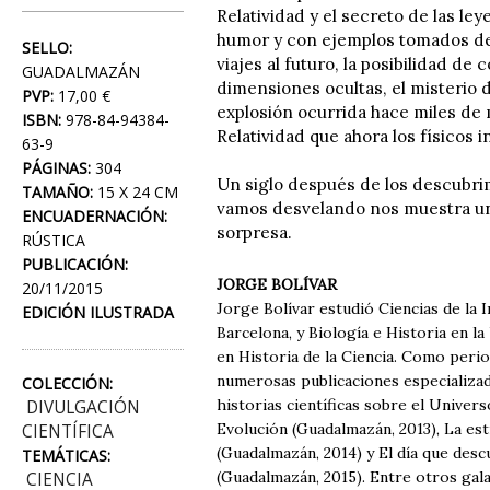
Relatividad y el secreto de las ley
humor y con ejemplos tomados de 
SELLO:
viajes al futuro, la posibilidad de
GUADALMAZÁN
dimensiones ocultas, el misterio 
PVP:
17,00 €
explosión ocurrida hace miles de 
ISBN:
978-84-94384-
Relatividad que ahora los físicos
63-9
PÁGINAS:
304
Un siglo después de los descubri
TAMAÑO:
15 X 24 CM
vamos desvelando nos muestra una
ENCUADERNACIÓN:
sorpresa.
RÚSTICA
PUBLICACIÓN:
JORGE BOLÍVAR
20/11/2015
Jorge Bolívar estudió Ciencias de la
EDICIÓN ILUSTRADA
Barcelona, y Biología e Historia en la
en Historia de la Ciencia. Como perio
numerosas publicaciones especializa
COLECCIÓN:
historias científicas sobre el Univers
DIVULGACIÓN
Evolución (Guadalmazán, 2013), La estr
CIENTÍFICA
(Guadalmazán, 2014) y El día que desc
TEMÁTICAS:
(Guadalmazán, 2015). Entre otros ga
CIENCIA