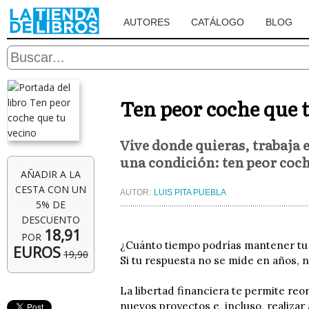
AUTORES
CATÁLOGO
BLOG
Ten peor coche que 
Vive donde quieras, trabaja e
una condición: ten peor coch
AÑADIR A LA
CESTA CON UN
AUTOR:
LUIS PITA PUEBLA
5% DE
DESCUENTO
18,91
POR
¿Cuánto tiempo podrías mantener tu m
EUROS
19,90
Si tu respuesta no se mide en años, ni
La libertad financiera te permite reo
nuevos proyectos e, incluso, realizar