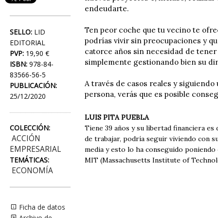
endeudarte.
Ten peor coche que tu vecino te ofre
SELLO:
LID
podrías vivir sin preocupaciones y q
EDITORIAL
catorce años sin necesidad de tener
PVP:
19,90 €
simplemente gestionando bien su di
ISBN:
978-84-
83566-56-5
A través de casos reales y siguiendo 
PUBLICACIÓN:
persona, verás que es posible consegu
25/12/2020
LUIS PITA PUEBLA
COLECCIÓN:
Tiene 39 años y su libertad financiera es 
ACCIÓN
de trabajar, podría seguir viviendo con su
EMPRESARIAL
media y esto lo ha conseguido poniendo e
TEMÁTICAS:
MIT (Massachusetts Institute of Technol
ECONOMÍA
Ficha de datos
Archivo de