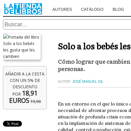
AUTORES
CATÁLOGO
BLOG
Solo a los bebés le
Cómo lograr que cambien l
personas.
AÑADIR A LA CESTA
CON UN 5% DE
AUTOR:
JOSÉ MANUEL GIL
DESCUENTO
18,91
POR
EUROS
19,90
En un entorno en el que lo único 
necesidad de afrontar procesos d
situación de profunda crisis econ
en la implantación de sistemas de
calidad, control o producción, es