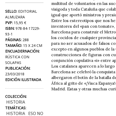
multitud de voluntarios en las suc
visigoda y toda Cataluña que cola
SELLO:
EDITORIAL
igual que aportó ministros y presi
ALMUZARA
Entre los estereotipos que nos he
PVP:
15,95 €
inventores del «pan con tomate»,
ISBN:
978-84-17229-
Barcelona para construir el Metro 
93-1
los cocidos de cualquier provincia
PÁGINAS:
288
para no ser acusados de falsos co
TAMAÑO:
15 X 24 CM
excepto en algunos pueblos de la 
ENCUADERNACIÓN:
construcciones de figuras con cu
RÚSTICA CON
conjunción copulativa «i» entre ap
SOLAPAS
Los catalanes aparecen a lo largo 
PUBLICACIÓN:
Barcelona se celebró la conquist
23/03/2018
albergaron el botín de la batalla 
EDICIÓN ILUSTRADA
África al grito de «¡Visca Espany
Madrid. Estas y otras muchas cur
COLECCIÓN:
HISTORIA
TEMÁTICAS:
HISTORIA
ESO NO