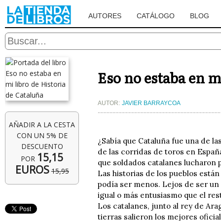
AUTORES
CATÁLOGO
BLOG
Eso no estaba en m
AUTOR:
JAVIER BARRAYCOA
AÑADIR A LA CESTA
CON UN 5% DE
¿Sabía que Cataluña fue una de l
DESCUENTO
de las corridas de toros en Españ
15,15
POR
que soldados catalanes lucharon p
EUROS
15,95
Las historias de los pueblos están
podía ser menos. Lejos de ser un
igual o más entusiasmo que el res
Los catalanes, junto al rey de Ara
tierras salieron los mejores ofici