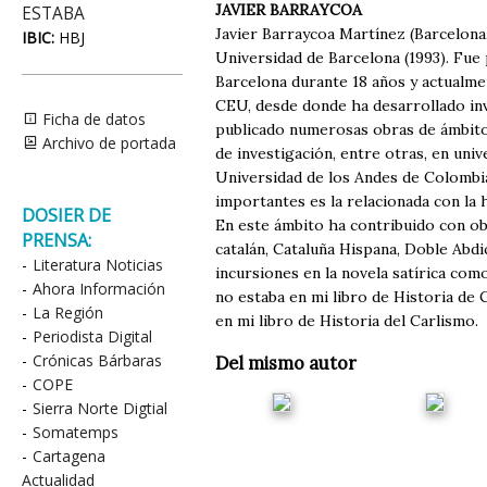
JAVIER BARRAYCOA
ESTABA
Javier Barraycoa Martínez (Barcelona,
IBIC:
HBJ
Universidad de Barcelona (1993). Fue
Barcelona durante 18 años y actualmen
CEU, desde donde ha desarrollado inve
Ficha de datos
publicado numerosas obras de ámbito 
Archivo de portada
de investigación, entre otras, en uni
Universidad de los Andes de Colombia
importantes es la relacionada con la 
DOSIER DE
En este ámbito ha contribuido con ob
PRENSA:
catalán, Cataluña Hispana, Doble Abd
-
Literatura Noticias
incursiones en la novela satírica com
-
Ahora Información
no estaba en mi libro de Historia de 
-
La Región
en mi libro de Historia del Carlismo.
-
Periodista Digital
-
Crónicas Bárbaras
Del mismo autor
-
COPE
-
Sierra Norte Digtial
-
Somatemps
-
Cartagena
Actualidad