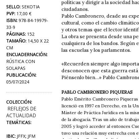
políticas y dirigir a la sociedad 
SELLO:
SEKOTIA
ciudadanos.
PVP:
17,00 €
Pablo Cambronero, desde su experi
ISBN:
978-84-19979-
cultural, como el cambio climático
33-9
y otros temas que el lector identi
PÁGINAS:
152
La obra se presenta desde una per
TAMAÑO:
14,50 X 22
cualquiera de los bandos. Según el 
CM
las escuelas y los parlamentos.
ENCUADERNACIÓN:
RÚSTICA CON
«Recuerden siempre algo importan
SOLAPAS
desconocen que esta guerra está 
PUBLICACIÓN:
Piénsenlo bien…» Pablo Cambrone
05/07/2024
PABLO CAMBRONERO PIQUERAS
Pablo Emérito Cambronero Piqueras (V
COLECCIÓN:
licenció en 1997 en Derecho, en la Un
REFLEJOS DE
Máster de Práctica Jurídica en la mis
ACTUALIDAD
de la abogacía. Tras un año de trabaj
TEMÁTICAS:
2005 y logró acceder al entonces Cue
tuvo una relación muy estrecha con el
IBIC:
JFFX; JFM