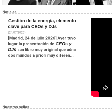
Noticias
Manuel López Torrents
Carlos Rodríguez Braun
Javier Fernández
Mi
Es un periodista
Aguado
Mi
Carlos Rodríguez Braun
económico de casi 30
Javier Fernández
eje
Gestión de la energía, elemento
es catedrático de
años de experiencia que
Aguado es uno de los
in
Historia del
presenta su cuarto libro.
pensadores
co
clave para CEOs y DJs
Pensamiento
En búsqueda perpetua
contemporáneos más
li
Económico, miembro
del talento, admira a los
reconocidos en el
y r
(24/07/2026)
del Colegio Libre de
emprendedores y...
ámbito del liderazgo, la
est
Eméritos de E...
[Madrid, 24 de julio 2026] Ayer tuvo
ética del poder, la
antropología direct...
lugar la presentación de
CEOs y
DJs
«un libro muy original que aúna
dos mundos a priori muy diferen...
Nuestros sellos