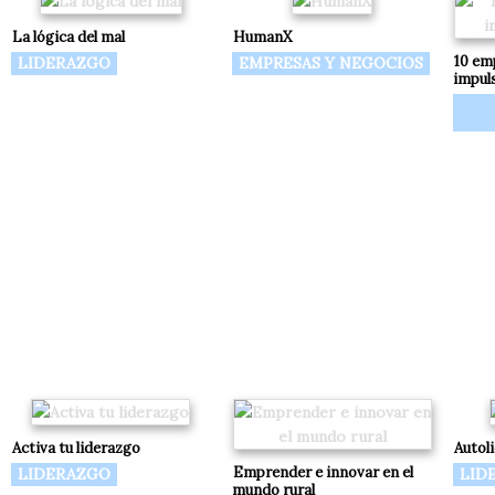
La lógica del mal
HumanX
10 em
LIDERAZGO
EMPRESAS Y NEGOCIOS
impul
Activa tu liderazgo
Autol
Emprender e innovar en el
LIDERAZGO
LID
mundo rural