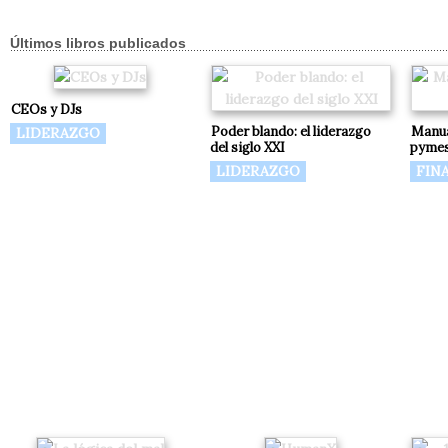
Últimos libros publicados
CEOs y DJs
Poder blando: el liderazgo
Manua
LIDERAZGO
del siglo XXI
pyme
LIDERAZGO
FIN