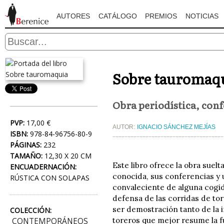
AUTORES
CATÁLOGO
PREMIOS
NOTICIAS
Sobre tauromaq
Obra periodística, conf
PVP:
17,00 €
AUTOR:
IGNACIO SÁNCHEZ MEJÍAS
ISBN:
978-84-96756-80-9
PÁGINAS:
232
TAMAÑO:
12,30 X 20 CM
Este libro ofrece la obra suel
ENCUADERNACIÓN:
conocida, sus conferencias y u
RÚSTICA CON SOLAPAS
convaleciente de alguna cogid
defensa de las corridas de tor
ser demostración tanto de la i
COLECCIÓN:
toreros que mejor resume la fue
CONTEMPORÁNEOS