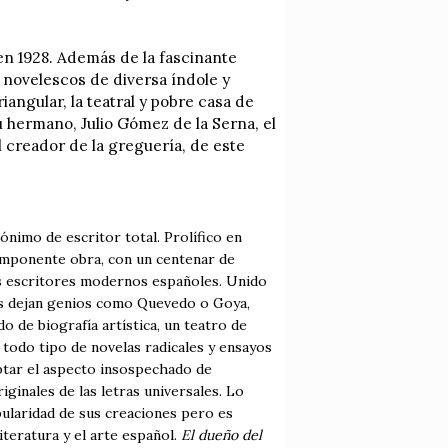
 en 1928. Además de la fascinante
s novelescos de diversa índole y
iangular, la teatral y pobre casa de
u hermano, Julio Gómez de la Serna, el
l creador de la greguería, de este
nimo de escritor total. Prolífico en
u imponente obra, con un centenar de
los escritores modernos españoles. Unido
nos dejan genios como Quevedo o Goya,
o de biografía artística, un teatro de
 todo tipo de novelas radicales y ensayos
ptar el aspecto insospechado de
iginales de las letras universales. Lo
pularidad de sus creaciones pero es
teratura y el arte español.
El dueño del