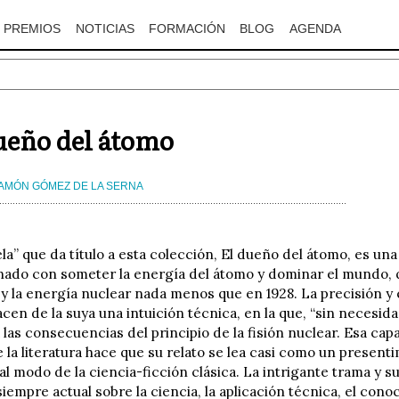
PREMIOS
NOTICIAS
FORMACIÓN
BLOG
AGENDA
ueño del átomo
AMÓN GÓMEZ DE LA SERNA
la” que da título a esta colección, El dueño del átomo, es una
nado con someter la energía del átomo y dominar el mundo, 
y la energía nuclear nada menos que en 1928. La precisión y
cen de la suya una intuición técnica, en la que, “sin necesidad 
las consecuencias del principio de la fisión nuclear. Esa cap
 la literatura hace que su relato se lea casi como un presen
al modo de la ciencia-ficción clásica. La intrigante trama y s
siempre actual sobre la ciencia, la aplicación técnica, el con