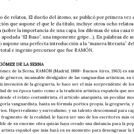
ro de relatos, El dueño del átomo, se publicó por primera vez
ción que supone el que le da título, incluye otros ocho relato
 (sobre la importancia de una capa, los dilemas de una casa tr
apodada “El Ruso”, una imponente gripe...). En palabras de s
 supone una perfecta introducción a la “manera literaria” de
r total e ingenio precursor que fue RAMÓN.
GÓMEZ DE LA SERNA
mez de la Serna, RAMÓN (Madrid, 1888- Buenos Aires, 1963) es sinó
de géneros, incansable divulgador de las vanguardias artísticas, s
 la invención de la greguería, lo hace ser el más sorprendente de 
edad de su época tanto como a la tradición artística española que 
desde el relato costumbrista, el artículo anarquista, un peculiar mod
oría vanguardista, hasta su fórmula poética propia, la greguería, y
rios. Hiperrealismo y surrealismo, y un talento descomunal para ca
 fragmento de la realidad, le hacen ser uno de los escritores más or
ible de su enorme obra quizás haya creado una distancia para la po
 artista español que más hará en su momento para desengrasar la li