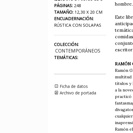
hombre.
PÁGINAS:
248
TAMAÑO:
12,30 X 20 CM
Este lib
ENCUADERNACIÓN:
anticipa
RÚSTICA CON SOLAPAS
temática
comidas 
conjunto
COLECCIÓN:
escrito
CONTEMPORÁNEOS
TEMÁTICAS:
RAMÓN 
Ramón Gó
multitud 
títulos y
Ficha de datos
a la nov
Archivo de portada
practicó 
fantasmag
divagato
cualquier
inaprens
Ramón el