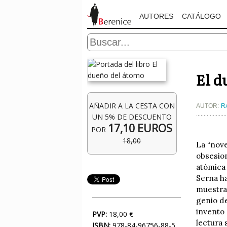
AUTORES
CATÁLOGO
El d
AÑADIR A LA CESTA CON
AUTOR:
R
UN 5% DE DESCUENTO
17,10 EUROS
POR
18,00
La “nove
obsesio
atómica 
Serna ha
muestra 
genio de
invento 
PVP:
18,00 €
lectura 
ISBN:
978-84-96756-88-5