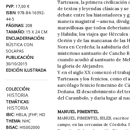
Tartessos, la primera civilización 
PVP:
17,00 €
de textos y leyendas clásicas y se
ISBN:
978-84-16392-
debate entre los historiadores y
44-5
manera magistral —amena, divulgat
PÁGINAS:
208
maravillosas que todos deberíamos
TAMAÑO:
15 X 24 CM
y Habidis; los viajes que Hércules
ENCUADERNACIÓN:
Gerión y de las manzanas de las H
RÚSTICA CON
Nora en Cerdeña; la sabiduría del 
SOLAPAS
misterioso santuario de Cancho Ro
PUBLICACIÓN:
cuando acudió al santuario de Melka
30/10/2015
la gloria de Alejandro.
EDICIÓN ILUSTRADA
Y en el siglo XX comenzó el traba
Tartessos y los fenicios, como el 
sarcófago fenicio femenino de Cád
COLECCIÓN:
Doñana. El descubrimiento del tes
HISTORIA
del Carambolo, y daría lugar al na
TEMÁTICAS:
HISTORIA
MANUEL PIMENTEL
IBIC:
HBLA; JFHF; HD
MANUEL PIMENTEL SILES, escritor y ed
THEMA:
NHC
campo, en las cercanías de Córdoba. 
BISAC:
HIS002000