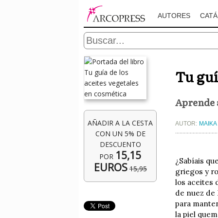
AUTORES
CAT
Tu guí
Aprende a
AÑADIR A LA CESTA
AUTOR:
MAIKA
CON UN 5% DE
DESCUENTO
15,15
POR
¿Sabíais qu
EUROS
15,95
griegos y r
los aceites
de nuez de 
para manten
la piel quem