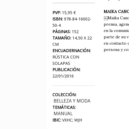
MAIKA CAN
PVP:
15,95 €
￼Maika Cano 
ISBN:
978-84-16002-
prensa, agenc
50-4
en la comuni
PÁGINAS:
152
parte de su v
TAMAÑO:
14,50 X 22
en contacto 
CM
persona y co
ENCUADERNACIÓN:
RÚSTICA CON
SOLAPAS
PUBLICACIÓN:
22/01/2016
COLECCIÓN:
BELLEZA Y MODA
TEMÁTICAS:
MANUAL
IBIC:
VXHC; WJH