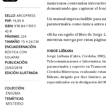
numerosos contenidos interactivo
demostrando que capturar el fen
SELLO:
ARCOPRESS
Un manual imprescindible para s
PVP:
19,95 €
paranormales como nunca antes s
ISBN:
978-84-17057-
42-8
«Si ha escogido el libro de Jorge
PÁGINAS:
224
mientras navega por estas página
TAMAÑO:
15 X 24 CM
ENCUADERNACIÓN:
JORGE LIÉBANA
RÚSTICA CON
Jorge Liébana (Cabra, Córdoba, 1982)
SOLAPAS
Telecomunicaciones e Informática. I
PUBLICACIÓN:
paranormales y experto en Transcomu
23/02/2018
Córdoba Misteriosa, realizando rutas
EDICIÓN ILUSTRADA
Milenio, dirigido por Iker Jiménez, 
especializados en la divulgación del 
COLECCIÓN:
ENIGMA
TEMÁTICAS:
MISTERIO