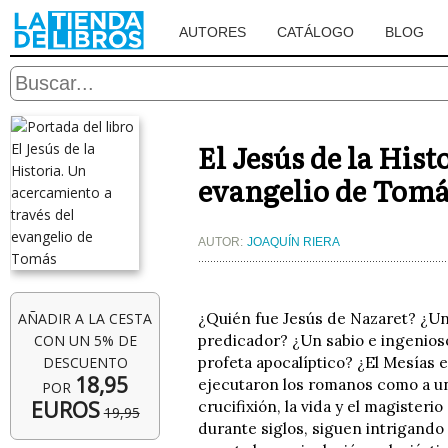
AUTORES
CATÁLOGO
BLOG
El Jesús de la Hist
evangelio de Tom
AUTOR:
JOAQUÍN RIERA
AÑADIR A LA CESTA
¿Quién fue Jesús de Nazaret? ¿Un 
CON UN 5% DE
predicador? ¿Un sabio e ingenios
DESCUENTO
profeta apocalíptico? ¿El Mesías 
18,95
ejecutaron los romanos como a u
POR
EUROS
crucifixión, la vida y el magisteri
19,95
durante siglos, siguen intrigand