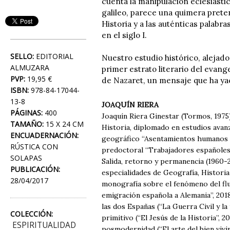
cuenta la manipulación eclesiástic
galileo, parece una quimera preten
Historia y a las auténticas palabr
en el siglo I.
SELLO:
EDITORIAL
Nuestro estudio histórico, alejad
ALMUZARA
primer estrato literario del evan
PVP:
19,95 €
de Nazaret, un mensaje que ha ya
ISBN:
978-84-17044-
13-8
JOAQUÍN RIERA
PÁGINAS:
400
Joaquín Riera Ginestar (Tormos, 1975)
TAMAÑO:
15 X 24 CM
Historia, diplomado en estudios avan
ENCUADERNACIÓN:
geográfico “Asentamientos humanos y 
RÚSTICA CON
predoctoral “Trabajadores españoles
SOLAPAS
Salida, retorno y permanencia (1960-2
PUBLICACIÓN:
especialidades de Geografía, Historia
28/04/2017
monografía sobre el fenómeno del flu
emigración española a Alemania”, 2018
las dos Españas (“La Guerra Civil y la
COLECCIÓN:
primitivo (“El Jesús de la Historia”, 2
ESPIRITUALIDAD
posmodernidad (“El arte del bien vivir”