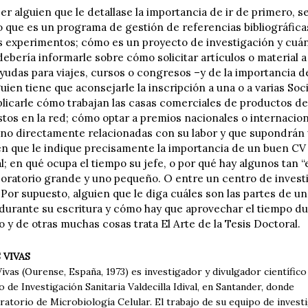
r alguien que le detallase la importancia de ir de primero, s
 lo que es un programa de gestión de referencias bibliográfic
 experimentos; cómo es un proyecto de investigación y cuán
debería informarle sobre cómo solicitar artículos o material 
udas para viajes, cursos o congresos –y de la importancia de 
guien tiene que aconsejarle la inscripción a una o a varias So
plicarle cómo trabajan las casas comerciales de productos de
tos en la red; cómo optar a premios nacionales o internacion
 no directamente relacionadas con su labor y que supondrán 
en que le indique precisamente la importancia de un buen CV a
; en qué ocupa el tiempo su jefe, o por qué hay algunos tan “e
boratorio grande y uno pequeño. O entre un centro de invest
Por supuesto, alguien que le diga cuáles son las partes de un
 durante su escritura y cómo hay que aprovechar el tiempo d
 y de otras muchas cosas trata El Arte de la Tesis Doctoral.
 VIVAS
vas (Ourense, España, 1973) es investigador y divulgador científico
to de Investigación Sanitaria Valdecilla Idival, en Santander, donde
oratorio de Microbiología Celular. El trabajo de su equipo de investi