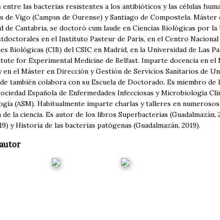
 entre las bacterias resistentes a los antibióticos y las células hum
s de Vigo (Campus de Ourense) y Santiago de Compostela. Máster e
d de Cantabria, se doctoró cum laude en Ciencias Biológicas por la
tdoctorales en el Instituto Pasteur de París, en el Centro Naciona
nes Biológicas (CIB) del CSIC en Madrid, en la Universidad de Las P
itute for Experimental Medicine de Belfast. Imparte docencia en el
 en el Máster en Dirección y Gestión de Servicios Sanitarios de Un
nde también colabora con su Escuela de Doctorado. Es miembro de 
 Sociedad Española de Enfermedades Infecciosas y Microbiología Clí
ogía (ASM). Habitualmente imparte charlas y talleres en numerosos 
n de la ciencia. Es autor de los libros Superbacterias (Guadalmazán, 
19) y Historia de las bacterias patógenas (Guadalmazán, 2019).
autor