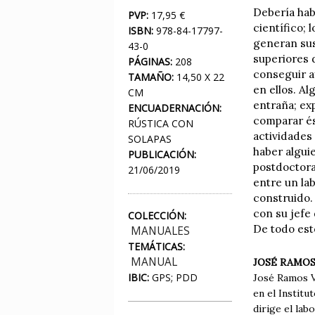
Debería habe
PVP:
17,95 €
científico;
ISBN:
978-84-17797-
generan sus
43-0
superiores 
PÁGINAS:
208
conseguir ay
TAMAÑO:
14,50 X 22
en ellos. Al
CM
entraña; ex
ENCUADERNACIÓN:
comparar és
RÚSTICA CON
actividades
SOLAPAS
haber algui
PUBLICACIÓN:
postdoctoral
21/06/2019
entre un la
construido. 
con su jefe
COLECCIÓN:
De todo esto
MANUALES
TEMÁTICAS:
MANUAL
JOSÉ RAMOS
IBIC:
GPS; PDD
José Ramos Vi
en el Institu
dirige el lab