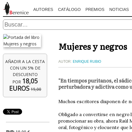
AUTORES
CATÁLOGO
PREMIOS
NOTICIAS
Mujeres y negros
AÑADIR A LA CESTA
AUTOR:
ENRIQUE RUBIO
CON UN 5% DE
DESCUENTO
"En tiempos puritanos, el sádic
18,05
POR
perturbadora y adictiva como u
EUROS
19,00
Muchos escritores disponen de neg
Obligado a convertirse en negro li
promocionar su obra, ahora Raúl 
oral, fotogénico y elocuente que l
PVP:
19,00 €