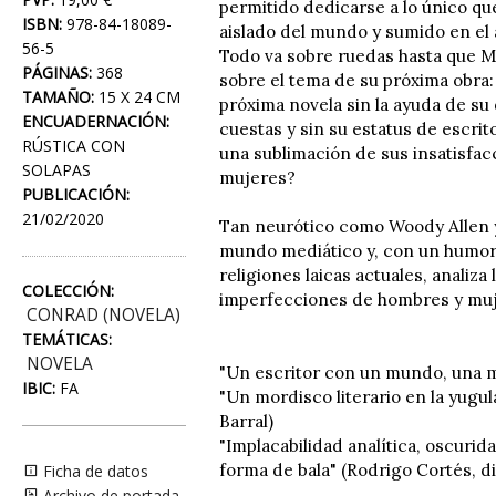
permitido dedicarse a lo único que
ISBN:
978-84-18089-
aislado del mundo y sumido en el
56-5
Todo va sobre ruedas hasta que Ma
PÁGINAS:
368
sobre el tema de su próxima obra:
TAMAÑO:
15 X 24 CM
próxima novela sin la ayuda de su d
ENCUADERNACIÓN:
cuestas y sin su estatus de escri
RÚSTICA CON
una sublimación de sus insatisfac
SOLAPAS
mujeres?
PUBLICACIÓN:
21/02/2020
Tan neurótico como Woody Allen y
mundo mediático y, con un humor c
religiones laicas actuales, analiz
COLECCIÓN:
imperfecciones de hombres y muje
CONRAD (NOVELA)
TEMÁTICAS:
NOVELA
"Un escritor con un mundo, una mi
IBIC:
FA
"Un mordisco literario en la yugul
Barral)
"Implacabilidad analítica, oscuri
forma de bala" (Rodrigo Cortés, d
Ficha de datos
Archivo de portada