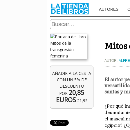
AUTORES
Mitos 
AUTOR:
ALFRE
AÑADIR A LA CESTA
El autor pe
CON UN 5% DE
versatilid
DESCUENTO
santas y m
20,85
POR
EUROS
21,95
¿Por qué In
desnudamien
el masculin
egipcio? ¿Q