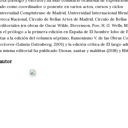
S (filólogo y escritor) ha sido comisario ocasional de exposicion
pado como coordinador o ponente en varios actos, cursos y ciclos
Universidad Complutense de Madrid, Universidad Internacional Men
oteca Nacional, Círculo de Bellas Artes de Madrid, Círculo de Bella
editoriales (en obras de Oscar Wilde, Stevenson, Poe, H. G. Wells,
n el prólogo a la primera edición en España de El hombre lobo de P
tas a la edición del volumen séptimo, Ramonismo V, de las Obras 
ectores-Galaxia Gutenberg, 2001) y la edición crítica de El largo a
a misma editorial ha publicado Diosas, santas y malditas (2018) y Mi
autor