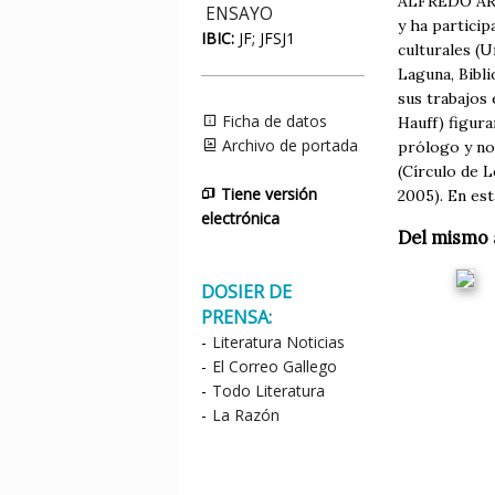
ALFREDO ARIA
ENSAYO
y ha partici
IBIC:
JF; JFSJ1
culturales (
Laguna, Bibli
sus trabajos 
Ficha de datos
Hauff) figura
Archivo de portada
prólogo y no
(Círculo de L
Tiene versión
2005). En est
electrónica
Del mismo 
DOSIER DE
PRENSA:
-
Literatura Noticias
-
El Correo Gallego
-
Todo Literatura
-
La Razón