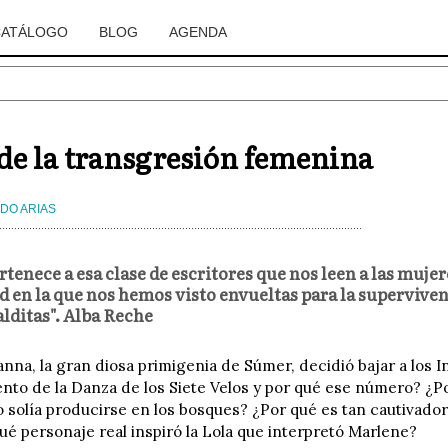
CATÁLOGO
BLOG
AGENDA
de la transgresión femenina
DO ARIAS
rtenece a esa clase de escritores que nos leen a las muje
ad en la que nos hemos visto envueltas para la supervive
alditas". Alba Reche
anna, la gran diosa primigenia de Súmer, decidió bajar a los 
to de la Danza de los Siete Velos y por qué ese número? ¿Po
o solía producirse en los bosques? ¿Por qué es tan cautivador
ué personaje real inspiró la Lola que interpretó Marlene?