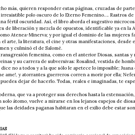
cho más, quieren responder estas páginas, cruzadas de parte a
l irresistible polo oscuro de lo Eterno Femenino…. Rastros 
na fértil oscuridad. Así, el libro aborda el sugestivo microc
 de liberación y mezcla de opuestos, identificable ya en la A
omo Atenea-Minerva; y por igual el dominio de las mujeres fa
el arte, la literatura, el cine y otras manifestaciones, desde 
men y culminó el de Salomé.
 transgresión femenina, como en el anterior Diosas, santas y 
reinas y su carrera de subversivas: Rosalind, vestida de ho
dice no a todos y a la que sólo le apetece lo imposible; Juana
e ame!, y atorrantes guerreros corren a morir por ella; Nefer
puedes dejar de hacerlo. Todas, reales e imaginadas, te espe
derna, que va a proteger sus derechos hasta la extenuación, 
n solo átomo, vuelve a mirarse en los lejanos espejos de dio
ue las deidades paganas habitaran en el exilio debe estar so
IAS