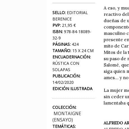
A eso, y mu
SELLO:
EDITORIAL
reactivo de
BERENICE
dueñas de u
PVP:
21,95 €
componentes
ISBN:
978-84-18089-
masculino c
32-9
presente en 
PÁGINAS:
424
mito de Car
TAMAÑO:
15 X 24 CM
Mitos de la
ENCUADERNACIÓN:
su paso de 
RÚSTICA CON
Salomé, que 
SOLAPAS
siga quien m
PUBLICACIÓN:
ames… y no 
14/02/2020
EDICIÓN ILUSTRADA
La mujer mo
sin ceder u
lamentaba q
COLECCIÓN:
MONTAIGNE
(ENSAYO)
ALFREDO AR
TEMÁTICAS: