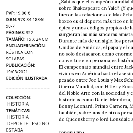
¿Sabías que el campeón mundial de
sobre Shakespeare en Yale? ¿Y qu
PVP:
19,00 €
fueron las relaciones de Max Schm
ISBN:
978-84-18346-
boxeo es el deporte más rico en h
50-7
épica y unos códigos propios de l
PÁGINAS:
352
surgieran las más sinceras amista
TAMAÑO:
15 X 24 CM
Durante más de un siglo, los pers
ENCUADERNACIÓN:
Unidos de América, el papa y el 
RÚSTICA CON
no solo destacaron como enormes 
SOLAPAS
convertirse en personajes histór
PUBLICACIÓN:
El campeonato mundial entre Jack 
19/03/2021
vividos en América hasta el asesi
EDICIÓN ILUSTRADA
pesado entre Joe Louis y Max Schm
Guerra Mundial, con Hitler y Roos
del Noble Arte con la sociedad y 
COLECCIÓN:
históricas como Daniel Mendoza, B
HISTORIA
Benny Leonard, Primo Carnera, M
TEMÁTICAS:
también, sabremos de otros perso
HISTORIA
de Queensberry o lord Lonsdale
DEPORTE
ESO NO
ESTABA