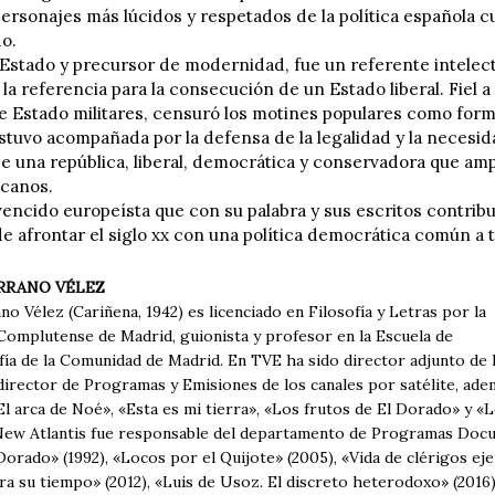
personajes más lúcidos y respetados de la política española c
do.
stado y precursor de modernidad, fue un referente intelec
 la referencia para la consecución de un Estado liberal. Fiel 
e Estado militares, censuró los motines populares como forma
estuvo acompañada por la defensa de la legalidad y la necesid
de una república, liberal, democrática y conservadora que amp
icanos.
encido europeísta que con su palabra y sus escritos contribuy
e afrontar el siglo xx con una política democrática común a t
RRANO VÉLEZ
o Vélez (Cariñena, 1942) es licenciado en Filosofía y Letras por la
Complutense de Madrid, guionista y profesor en la Escuela de
ía de la Comunidad de Madrid. En TVE ha sido director adjunto d
 director de Programas y Emisiones de los canales por satélite, ad
El arca de Noé», «Esta es mi tierra», «Los frutos de El Dorado» y «L
ew Atlantis fue responsable del departamento de Programas Docu
Dorado» (1992), «Locos por el Quijote» (2005), «Vida de clérigos e
a su tiempo» (2012), «Luis de Usoz. El discreto heterodoxo» (2016),