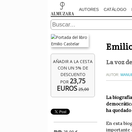
AUTORES
CATÁLOGO
Emilio
La voz de
AÑADIR A LA CESTA
CON UN 5% DE
DESCUENTO
AUTOR:
MANUE
23,75
POR
EUROS
25,00
La biografía
democrática
ha quedado 
En esta biog
importante d
PVP:
25,00 €