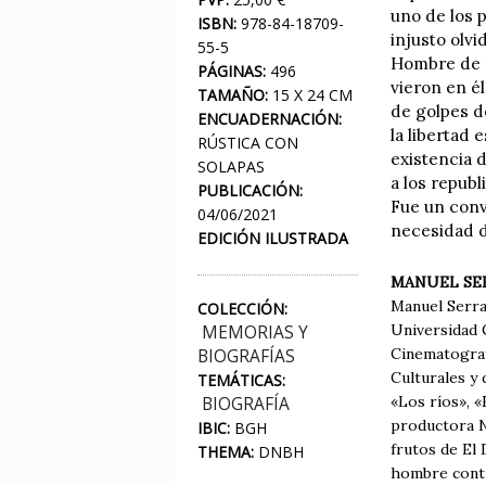
uno de los 
ISBN:
978-84-18709-
injusto olvi
55-5
Hombre de E
PÁGINAS:
496
vieron en él
TAMAÑO:
15 X 24 CM
de golpes d
ENCUADERNACIÓN:
la libertad 
RÚSTICA CON
existencia 
SOLAPAS
a los republ
PUBLICACIÓN:
Fue un conv
04/06/2021
necesidad d
EDICIÓN ILUSTRADA
MANUEL SE
Manuel Serran
COLECCIÓN:
Universidad 
MEMORIAS Y
Cinematograf
BIOGRAFÍAS
Culturales y
TEMÁTICAS:
«Los ríos», «
BIOGRAFÍA
productora N
IBIC:
BGH
frutos de El 
THEMA:
DNBH
hombre contr