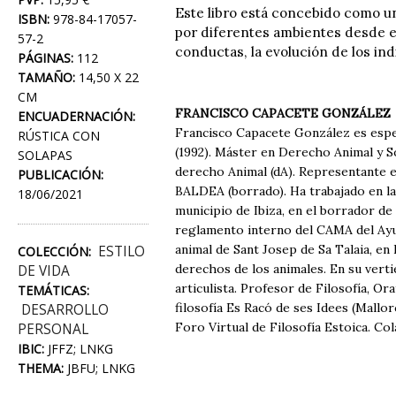
Este libro está concebido como un
ISBN:
978-84-17057-
por diferentes ambientes desde el c
57-2
conductas, la evolución de los ind
PÁGINAS:
112
TAMAÑO:
14,50 X 22
CM
FRANCISCO CAPACETE GONZÁLEZ
ENCUADERNACIÓN:
Francisco Capacete González es espec
RÚSTICA CON
(1992). Máster en Derecho Animal y 
SOLAPAS
derecho Animal (dA). Representante e
PUBLICACIÓN:
BALDEA (borrado). Ha trabajado en la
18/06/2021
municipio de Ibiza, en el borrador de
reglamento interno del CAMA del Ayu
animal de Sant Josep de Sa Talaia, en
ESTILO
COLECCIÓN:
derechos de los animales. En su vertie
DE VIDA
articulista. Profesor de Filosofía, Ora
TEMÁTICAS:
filosofía Es Racó de ses Idees (Mallorc
DESARROLLO
Foro Virtual de Filosofía Estoica. Col
PERSONAL
IBIC:
JFFZ; LNKG
THEMA:
JBFU; LNKG