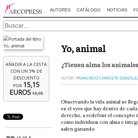
AUTORES
CATÁLOGO
NOTICIAS
F
Yo, animal
¿Tienen alma los animales
AÑADIR A LA CESTA
CON UN 5% DE
DESCUENTO
AUTOR:
FRANCISCO CAPACETE GONZÁLE
15,15
POR
EUROS
15,95
Observando la vida animal se llega
es el «yo» que hay dentro de cada
derecho, a redefinir el concepto 
como individuos con alma e integ
salen ganando.
PVP:
15,95 €