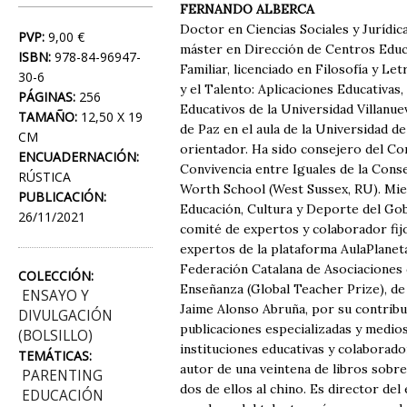
FERNANDO ALBERCA
Doctor en Ciencias Sociales y Jurídi
PVP:
9,00 €
máster en Dirección de Centros Educ
ISBN:
978-84-96947-
Familiar, licenciado en Filosofía y L
30-6
y el Talento: Aplicaciones Educativa
PÁGINAS:
256
Educativos de la Universidad Villanue
TAMAÑO:
12,50 X 19
de Paz en el aula de la Universidad 
CM
orientador. Ha sido consejero del Co
ENCUADERNACIÓN:
Convivencia entre Iguales de la Conse
RÚSTICA
Worth School (West Sussex, RU). Mie
PUBLICACIÓN:
Educación, Cultura y Deporte del Go
26/11/2021
comité de expertos y colaborador fijo
expertos de la plataforma AulaPlanet
Federación Catalana de Asociaciones 
COLECCIÓN:
Enseñanza (Global Teacher Prize), d
ENSAYO Y
Jaime Alonso Abruña, por su contribu
DIVULGACIÓN
publicaciones especializadas y medi
(BOLSILLO)
instituciones educativas y colaborado
TEMÁTICAS:
autor de una veintena de libros sobre 
PARENTING
dos de ellos al chino. Es director d
EDUCACIÓN