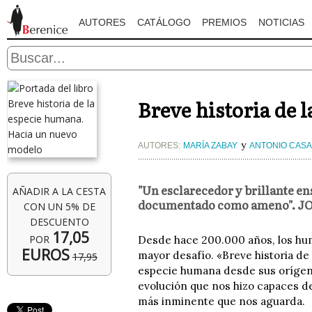
AUTORES
CATÁLOGO
PREMIOS
NOTICIAS
Breve historia de
y
AUTORES:
MARÍA ZABAY
ANTONIO CAS
"Un esclarecedor y brillante en
AÑADIR A LA CESTA
documentado como ameno". J
CON UN 5% DE
DESCUENTO
17,05
POR
Desde hace 200.000 años, los huma
EUROS
mayor desafío. «Breve historia de
17,95
especie humana desde sus oríge
evolución que nos hizo capaces de
más inminente que nos aguarda.