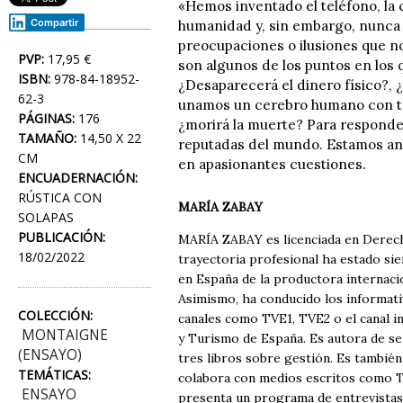
«Hemos inventado el teléfono, la 
Compartir
humanidad y, sin embargo, nunca 
preocupaciones o ilusiones que no
PVP:
17,95 €
son algunos de los puntos en los
ISBN:
978-84-18952-
¿Desaparecerá el dinero físico?, 
62-3
unamos un cerebro humano con te
PÁGINAS:
176
¿morirá la muerte? Para responde
TAMAÑO:
14,50 X 22
reputadas del mundo. Estamos ant
CM
en apasionantes cuestiones.
ENCUADERNACIÓN:
RÚSTICA CON
MARÍA ZABAY
SOLAPAS
PUBLICACIÓN:
MARÍA ZABAY es licenciada en Derech
18/02/2022
trayectoria profesional ha estado si
en España de la productora internacio
Asimismo, ha conducido los informat
COLECCIÓN:
canales como TVE1, TVE2 o el canal i
MONTAIGNE
y Turismo de España. Es autora de sei
(ENSAYO)
tres libros sobre gestión. Es también
TEMÁTICAS:
colabora con medios escritos como T
ENSAYO
presenta un programa de entrevistas 