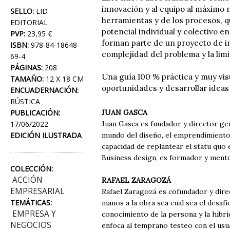
innovación y al equipo al máximo ni
SELLO:
LID
herramientas y de los procesos, q
EDITORIAL
potencial individual y colectivo e
PVP:
23,95 €
forman parte de un proyecto de i
ISBN:
978-84-18648-
complejidad del problema y la limi
69-4
PÁGINAS:
208
Una guía 100 % práctica y muy vis
TAMAÑO:
12 X 18 CM
oportunidades y desarrollar ideas
ENCUADERNACIÓN:
RÚSTICA
PUBLICACIÓN:
JUAN GASCA
17/06/2022
Juan Gasca es fundador y director ge
EDICIÓN ILUSTRADA
mundo del diseño, el emprendimiento 
capacidad de replantear el statu quo 
Business design, es formador y mento
COLECCIÓN:
ACCIÓN
RAFAEL ZARAGOZÁ
EMPRESARIAL
Rafael Zaragozá es cofundador y dir
TEMÁTICAS:
manos a la obra sea cual sea el desaf
EMPRESA Y
conocimiento de la persona y la hibr
NEGOCIOS
enfoca al temprano testeo con el usua