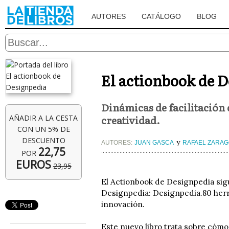
AUTORES
CATÁLOGO
BLOG
El actionbook de 
Dinámicas de facilitación 
creatividad.
AÑADIR A LA CESTA
CON UN 5% DE
DESCUENTO
y
AUTORES:
JUAN GASCA
RAFAEL ZARA
22,75
POR
EUROS
23,95
El Actionbook de Designpedia sigu
Designpedia: Designpedia.80 herr
innovación.
Este nuevo libro trata sobre cómo a