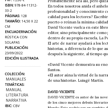
Probablemente sea así, pero quizá
ISBN:
978-84-11312-
En todos nosotros anida el anhelo
33-2
profesionalidad y conocimiento c
PÁGINAS:
128
calidad para los lectores? Escribi
TAMAÑO:
14,50 X 22
puerto o reúnan la mínima calidad 
CM
David Vicente vuelca en este libro
ENCUADERNACIÓN:
editor, sino principalmente como 
RÚSTICA CON
dentro de su propia escuela, La P
SOLAPAS
El arte de narrar ayudará a los lec
PUBLICACIÓN:
historias, a diferencia de lo que
23/09/2022
después la siguiente, al tiempo qu
EDICIÓN ILUSTRADA
«David Vicente demuestra su enor
Santos.
COLECCIÓN:
«El autor aúna la virtud de la nar
MANUALES
de una historia». Luisgé Martín.
TEMÁTICAS:
MANUAL
DAVID VICENTE
LITERATURA
DAVID VICENTE es autor de las nove
NARRATIVA
de los cinco mejores debuts literarios
IBIC:
CBV
Mundo; Esto podría ser un gambito de