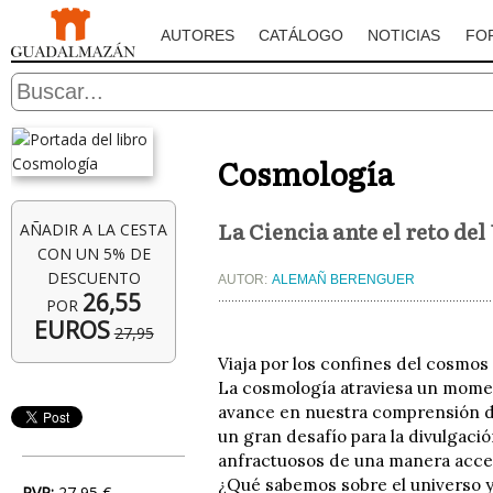
AUTORES
CATÁLOGO
NOTICIAS
FO
Cosmología
La Ciencia ante el reto de
AÑADIR A LA CESTA
CON UN 5% DE
DESCUENTO
AUTOR:
ALEMAÑ BERENGUER
26,55
POR
EUROS
27,95
Viaja por los confines del cosmos 
La cosmología atraviesa un moment
avance en nuestra comprensión de
un gran desafío para la divulgació
anfractuosos de una manera accesi
¿Qué sabemos sobre el universo 
PVP:
27,95 €