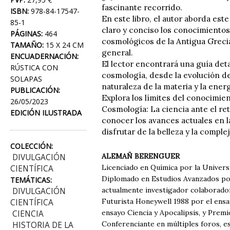
fascinante recorrido.
ISBN:
978-84-17547-
En este libro, el autor aborda es
85-1
claro y conciso los conocimientos
PÁGINAS:
464
cosmológicos de la Antigua Grecia
TAMAÑO:
15 X 24 CM
general.
ENCUADERNACIÓN:
El lector encontrará una guía det
RÚSTICA CON
cosmología, desde la evolución de
SOLAPAS
naturaleza de la materia y la ener
PUBLICACIÓN:
Explora los límites del conocimie
26/05/2023
Cosmología: La ciencia ante el re
EDICIÓN ILUSTRADA
conocer los avances actuales en la
disfrutar de la belleza y la compl
COLECCIÓN:
ALEMAÑ BERENGUER
DIVULGACIÓN
Licenciado en Química por la Univers
CIENTÍFICA
Diplomado en Estudios Avanzados po
TEMÁTICAS:
actualmente investigador colaborador
DIVULGACIÓN
Futurista Honeywell 1988 por el ensay
CIENTÍFICA
ensayo Ciencia y Apocalipsis, y Prem
CIENCIA
Conferenciante en múltiples foros, es
HISTORIA DE LA